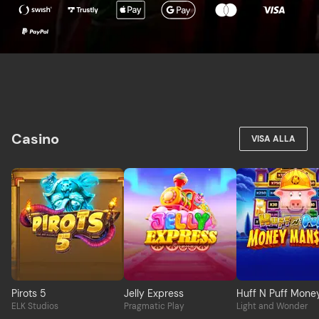
Casino
VISA ALLA
Pirots 5
Jelly Express
ELK Studios
Pragmatic Play
Light and Wonder