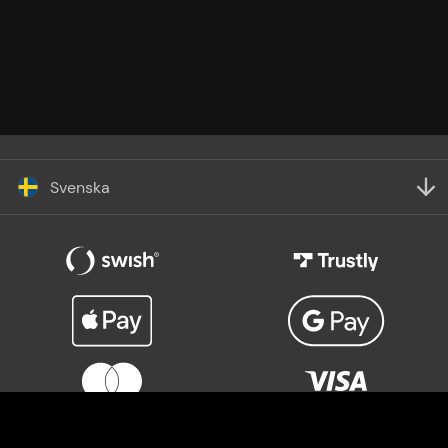
Svenska