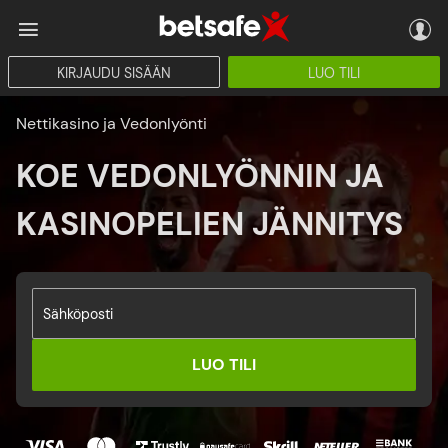
KIRJAUDU SISÄÄN
LUO TILI
Nettikasino ja Vedonlyönti
KOE VEDONLYÖNNIN JA
KASINOPELIEN JÄNNITYS
Sähköposti
LUO TILI