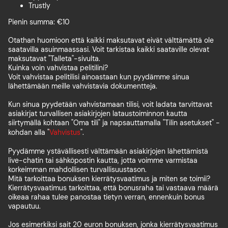
Trustly
Pienin summa: €10
Otathan huomioon että kaikki maksutavat eivät välttämättä ole
saatavilla asuinmaassasi. Voit tarkistaa kaikki saataville olevat
maksutavat "Talleta"-sivulta.
Kuinka voin vahvistaa pelitilini?
Voit vahvistaa pelitilisi ainoastaan kun pyydämme sinua
lähettämään meille vahvistavia dokumentteja.
Kun sinua pyydetään vahvistamaan tilisi, voit ladata tarvittavat
asiakirjat turvallisen asiakirjojen lataustoiminnon kautta
siirtymällä kohtaan "Oma tili" ja napsauttamalla "Tilin asetukset" -
kohdan alla "
Vahvistus
".
Pyydämme ystävällisesti välttämään asiakirjojen lähettämistä
live-chatin tai sähköpostin kautta, jotta voimme varmistaa
korkeimman mahdollisen turvallisuustason.
Mitä tarkoittaa bonuksen kierrätysvaatimus ja miten se toimii?
Kierrätysvaatimus tarkoittaa, että bonusraha tai vastaava määrä
oikeaa rahaa tulee panostaa tietyn verran, ennenkuin bonus
vapautuu.
Jos esimerkiksi sait 20 euron bonuksen, jonka kierrätysvaatimus