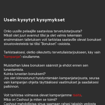
Usein kysytyt kysymykset
Onko uusille pelaajille saatavissa tervetulotarjousta?
Mikäli olet juuri avannut tilisi ja olet valmis tekemään
ensimmäisen talletuksen voit tarkistaa saataville olevat bonukset
sivustoviesteistä tai tilisi "Bonukset"-osioista.
Tarkistaaksesi, oletko oikeutettu tervetuliaistarjoukseen, käy vain
'
Kampanjat
'-sivullamme.
Muistathan lukea bonuksen säännöt ja ehdot ennen sen
lunastamista.
Kuinka lunastan bonukseni?
Jos olet kiinnostunut hyödyntämään kampanjatarjousta, seuraa
vain kampanjan ohjeita täyttääksesi vaatimukset ja saadaksesi
palkinnon.
Voit tarkistaa voimassa olevat kampanjamme
täältä
.
Mikä on Cashout ja miten se toimii?
Cashout mahdollistaa sinua saamaan rahasi takaisin vedosta