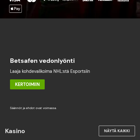
Betsafen vedonlyönti
Laaja kohdevalikoima NHL:stä Esportsiin
KERTOIMIIN
Säännöt ja ehdot ovat voimassa.
Kasino
NÄYTÄ KAIKKI