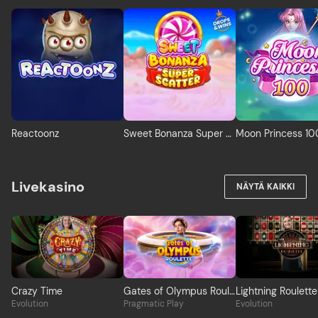
Reactoonz
Sweet Bonanza Super Scatter
Moon Princess 10
Livekasino
NÄYTÄ KAIKKI
Crazy Time
Gates of Olympus Roulette
Lightning Roulette
Evolution
Pragmatic Play
Evolution