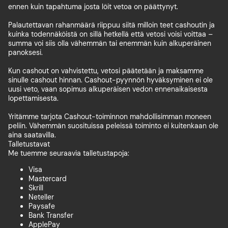
ennen kuin tapahtuma josta löit vetoa on päättynyt.
Palautettavan rahanmäärä riippuu siitä milloin teet cashoutin ja
kuinka todennäköistä on sillä hetkellä että vetosi voisi voittaa –
summa voi siis olla vähemmän tai enemmän kuin alkuperäinen
panoksesi.
Kun cashout on vahvistettu, vetosi päätetään ja maksamme
sinulle cashout hinnan. Cashout-pyynnön hyväksyminen ei ole
uusi veto, vaan sopimus alkuperäisen vedon ennenaikaisesta
lopettamisesta.
Yritämme tarjota Cashout-toiminnon mahdollisimman moneen
peliin. Vähemmän suosituissa peleissä toiminto ei kuitenkaan ole
aina saatavilla.
Talletustavat
Me tuemme seuraavia talletustapoja:
Visa
Mastercard
Skrill
Neteller
Paysafe
Bank Transfer
ApplePay