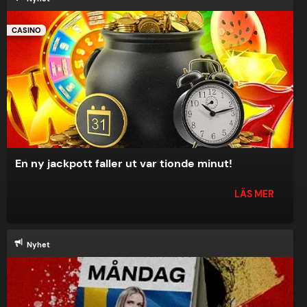
CASINO
En ny jackpott faller ut var tionde minut!
LÄS MER
Nyhet