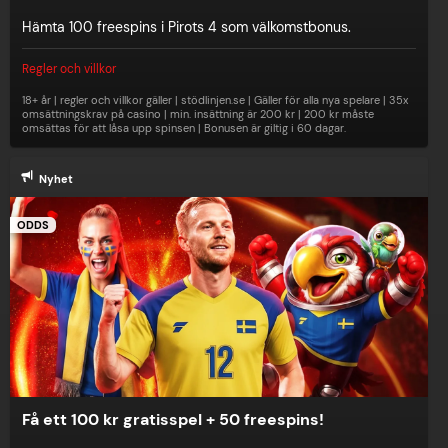
Hämta 100 freespins i Pirots 4 som välkomstbonus.
Regler och villkor
18+ år | regler och villkor gäller | stödlinjen.se | Gäller för alla nya spelare | 35x
omsättningskrav på casino | min. insättning är 200 kr | 200 kr måste
omsättas för att låsa upp spinsen | Bonusen är giltig i 60 dagar.
Nyhet
ODDS
Få ett 100 kr gratisspel + 50 freespins!