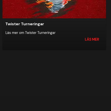
Twister Turneringar
Läs mer om Twister Turneringar
LÄS MER