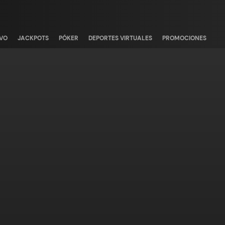
IVO
JACKPOTS
PÓKER
DEPORTES VIRTUALES
PROMOCIONES