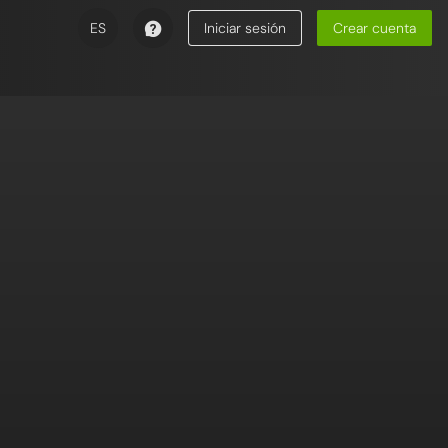
ES
Iniciar sesión
Crear cuenta
English
English - Canada
Canada - Ontario
Svenska
Latviešu
Eesti
Español
Español - Perú
Suomi